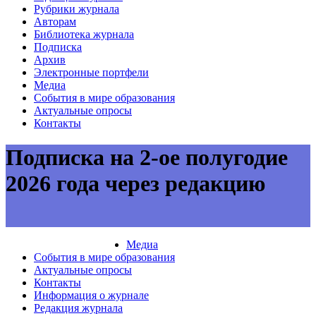
Рубрики журнала
Авторам
Библиотека журнала
Подписка
Архив
Электронные портфели
Медиа
События в мире образования
Актуальные опросы
Контакты
Подписка на 2-ое полугодие
2026 года через редакцию
Юридическим лицам
Физическим лицам
Медиа
События в мире образования
Актуальные опросы
Контакты
Информация о журнале
Редакция журнала