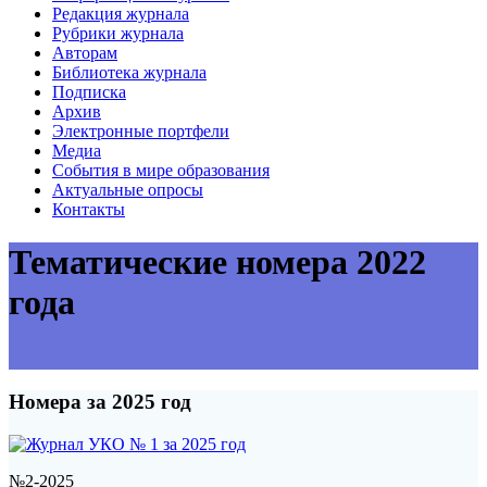
Редакция журнала
Рубрики журнала
Авторам
Библиотека журнала
Подписка
Архив
Электронные портфели
Медиа
События в мире образования
Актуальные опросы
Контакты
Тематические номера 2022
года
Номера за 2025 год
№2-2025