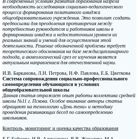
В современных условиях развития образования назрела
необходимость исследования социально-педагогического
процесса формирования позитивного имиджа
общеобразовательного учреждения. Это позволит создать
предпосылки для преодоления противоречия между
потребностью руководителя и работников школы в
формировании имиджа и недостаточным уровнем их
реальных знаний и умений для осуществления этой
деятельности. Решение обозначенной проблемы требует
теоретического обоснования на базе междисциплинарного
подхода, а акмеологический срез ее изучения является
актуальным направлением для отечественной науки.
И.В. Барканова, Л.Н. Петрова, Н.Ф. Павлова, Е.Б. Цветкова
Система сопровождения социально-профессионального
самоопределения обучающихся в условиях
общеобразовательной школы
Данная статья отражает опыт работы коллектива средней
школы №11 г. Пскова. Особое внимание авторы статьи
обращают на технологию «День тени» и методику
проведения развивающих бесед по самоопределению
школьников.
Контроль, мониторинг и оценка качества образования
Е.Г. Бойцова, Н.В. Алексахина, В.В. Жигалева, М.А.