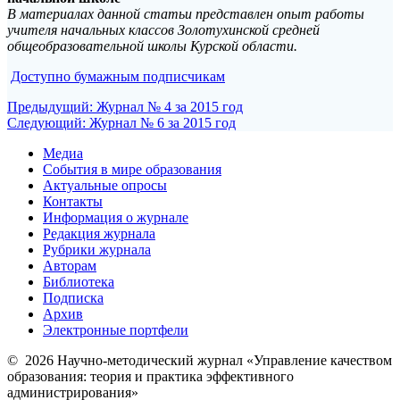
В материалах данной статьи представлен опыт работы
учителя начальных классов Золотухинской средней
общеобразовательной школы Курской области.
Доступно бумажным подписчикам
Навигация
Предыдущая
Предыдущий:
Журнал № 4 за 2015 год
Следующая
запись:
Следующий:
Журнал № 6 за 2015 год
по
запись:
Медиа
записям
События в мире образования
Актуальные опросы
Контакты
Информация о журнале
Редакция журнала
Рубрики журнала
Авторам
Библиотека
Подписка
Архив
Электронные портфели
© 2026 Научно-методический журнал «Управление качеством
образования: теория и практика эффективного
администрирования»