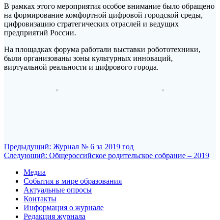
В рамках этого мероприятия особое внимание было обращено
на формирование комфортной цифровой городской среды,
цифровизацию стратегических отраслей и ведущих
предприятий России.
На площадках форума работали выставки робототехники,
были организованы зоны культурных инноваций,
виртуальной реальности и цифрового города.
Навигация
Предыдущая
Предыдущий:
Журнал № 6 за 2019 год
Следующая
запись:
Следующий:
Общероссийское родительское собрание – 2019
по
запись:
Медиа
записям
События в мире образования
Актуальные опросы
Контакты
Информация о журнале
Редакция журнала