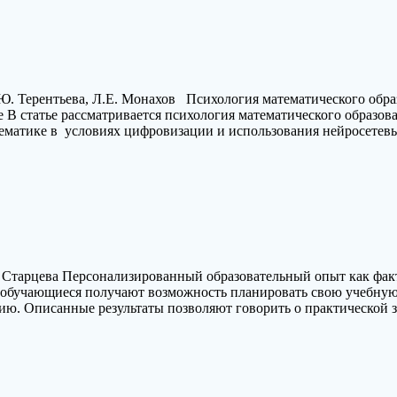
.Ю. Терентьева, Л.Е. Монахов Психология математического обр
 В статье рассматривается психология математического образов
ематике в условиях цифровизации и использования нейросетевы
В. Старцева Персонализированный образовательный опыт как фак
й обучающиеся получают возможность планировать свою учебную 
ию. Описанные результаты позволяют говорить о практической 