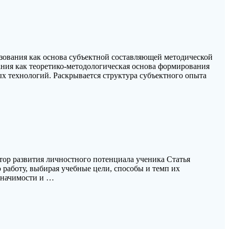
азования как основа субъектной составляющей методической
ания как теоретико-методологическая основа формирования
х технологий. Раскрывается структура субъектного опыта
тор развития личностного потенциала ученика Статья
работу, выбирая учебные цели, способы и темп их
значимости и …